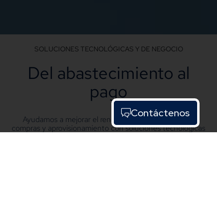
SOLUCIONES TECNOLÓGICAS Y DE NEGOCIO
Del abastecimiento al
pago
Contáctenos
Ayudamos a mejorar el rendimiento de las tareas de
compras y aprovisionamiento con soluciones tecnológicas
y de negocio. Resuelve ahora tus problemas de
abastecimiento, gestión de proveedores, compras y pagos.
Ver Soluciones